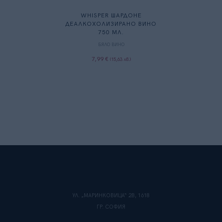
WHISPER ШАРДОНЕ
ДЕАЛКОХОЛИЗИРАНО ВИНО
750 МЛ.
БЯЛО ВИНО
7,99
€
(
15,63
лв.
)
УЛ. „МАРИНКОВИЦА“ 2B, 1618
ГР. СОФИЯ