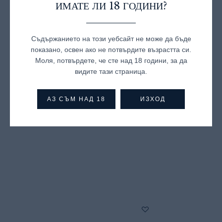
ИМАТЕ ЛИ 18 ГОДИНИ?
Съдържанието на този уебсайт не може да бъде
CARL JUNG РОЗЕ
WHISPER МЕРЛО
показано, освен ако не потвърдите възрастта си.
ДЕАЛКОХОЛИЗИРАНО ВИНО
ДЕАЛКОХОЛИЗИРАНО ВИНО
Моля, потвърдете, че сте над 18 години, за да
750 МЛ
750 МЛ.
видите тази страница.
ГЕРМАНИЯ
ГЕРМАНИЯ
10,99
€
7,99
€
(
21,49
лв.
)
(
15,63
лв.
)
АЗ СЪМ НАД 18
ИЗХОД