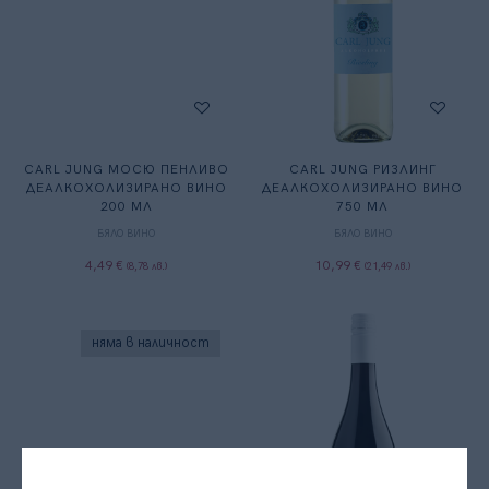
CARL JUNG МОСЮ ПЕНЛИВО
CARL JUNG РИЗЛИНГ
ДЕАЛКОХОЛИЗИРАНО ВИНО
ДЕАЛКОХОЛИЗИРАНО ВИНО
200 МЛ
750 МЛ
БЯЛО ВИНО
БЯЛО ВИНО
4,49
€
10,99
€
(
8,78
лв.
)
(
21,49
лв.
)
няма в наличност